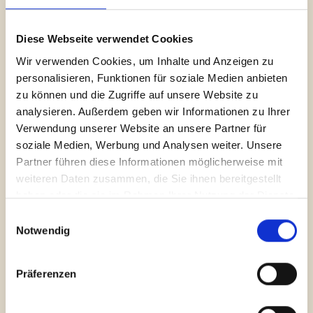
und Interessen der Jugendlichen und den
Bedürfnissen der Auftraggebenden zu finden.
Diese Webseite verwendet Cookies
Durch sorgfältige Vermittlung und individuelle
Wir verwenden Cookies, um Inhalte und Anzeigen zu
Betreuung schaffen wir eine harmonische
personalisieren, Funktionen für soziale Medien anbieten
Zusammenarbeit, von der beide Seiten
zu können und die Zugriffe auf unsere Website zu
profitieren.
analysieren. Außerdem geben wir Informationen zu Ihrer
Verwendung unserer Website an unsere Partner für
soziale Medien, Werbung und Analysen weiter. Unsere
Partner führen diese Informationen möglicherweise mit
weiteren Daten zusammen, die Sie ihnen bereitgestellt
haben oder die sie im Rahmen Ihrer Nutzung der Dienste
gesammelt haben.
Einwilligungsauswahl
Notwendig
Jugendliche werden
Präferenzen
beim ersten Treffen