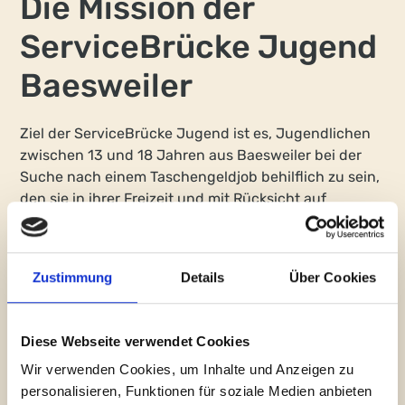
Die Mission der
ServiceBrücke Jugend
Baesweiler
Ziel der ServiceBrücke Jugend ist es, Jugendlichen
zwischen 13 und 18 Jahren aus Baesweiler bei der
Suche nach einem Taschengeldjob behilflich zu sein,
den sie in ihrer Freizeit und mit Rücksicht auf
schulische Verpflichtungen ausüben.
Diese Taschengeldjobs umfassen Tätigkeiten wie
Zustimmung
Details
Über Cookies
leichte Gartenarbeit (Unkraut zupfen, Rasenmähen
etc.), leichte Hausarbeit (Einkäufe tätigen, auf
Familienfesten helfen etc. – keine „kostengünstige
Diese Webseite verwendet Cookies
Putzhilfe“, kein Fensterputzen), Kinderbetreuung,
Nachhilfe und Ähnliches.
Wir verwenden Cookies, um Inhalte und Anzeigen zu
personalisieren, Funktionen für soziale Medien anbieten
Hand in Hand mit diesem Ziel geht der Aufbau einer