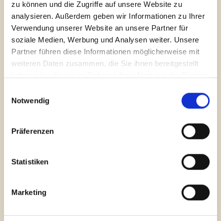
zu können und die Zugriffe auf unsere Website zu
Brücke zwischen den Generationen der Stadt
analysieren. Außerdem geben wir Informationen zu Ihrer
Baesweiler, von dem Jung und Alt profitieren.
Verwendung unserer Website an unsere Partner für
soziale Medien, Werbung und Analysen weiter. Unsere
Partner führen diese Informationen möglicherweise mit
weiteren Daten zusammen, die Sie ihnen bereitgestellt
haben oder die sie im Rahmen Ihrer Nutzung der Dienste
gesammelt haben.
Einwilligungsauswahl
Wie funktioniert die
Notwendig
Anmeldung?
Präferenzen
Die Anmeldung findet bei einem persönlichen Termin
in Beisein einer erziehungsberechtigten Person statt.
Statistiken
Mehr zur Anmeldung
Marketing